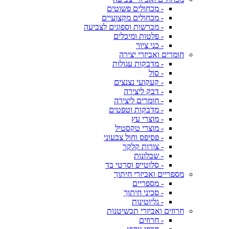
- מכחולים פשוטים
- מכחולים מקצועיים
- מברשות וספוגים לצביעה
- פלטות ומיכלים
- כני ציור
חומרים ואביזרי יצירה
- מדבקות עגולות
- סול
- קעקועי נצנצים
- דבק ליצירה
- חומרים ליצירה
- מדבקות וטפטים
- מוצרי עץ
- מוצרי טקסטיל
- פסיפס וחול צבעוני
- צורות קלקר
- שבלונות
- סלוטייפ וסרטי בד
מספריים ואביזרי חיתוך
- מספריים
- סכיני חיתוך
- גליוטינות
חרוזים ואביזרי תכשיטנות
- חרוזים