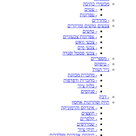
מכשירי כתיבה
- עטים
- עפרונות
- מחדדים
צבעים טושים ומרקרים
- טושים
- עפרונות צבעוניים
- צבעי גואש
- צבעי מים
- צבעי פסטל ופנדה
- מספריים
- טיפקס
נייר ושות'
- מחברת מכוונת
- מחברות ודפדפות
- בלוק ציור
- פנקסים
- דבק
תיוק ופתרונות אחסון
- אינדקס והרמוניקה
- חוצצים
- קלסרים
- שמרדפים
- תיקי ציור
- תיקיות אוגדנים ופולדרים