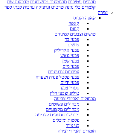
סרגלים
עטיפות
תרגומונים מחשבונים
מדבקות שם
קלמרים
כלי נגינה
שרטוט וגרפיקה
ערכות לבתי ספר
יצירה
קאפה וקנווס
קאפה
קנווס
טושים וצבעים למיניהם
צבעי בד
טושים
צבעי אקריליק
צבעי גואש
צבעי שמן
צבעי מים
עפרונות צבעוניים
צבעי פסטל פנדה ושעווה
צבעי ידיים
ספריי צבע
טוליפ וצבעי חלון
מכחולים ואביזרי צביעה
מכחולים פשוטים
מכחולים מקצועיים
מברשות וספוגים לצביעה
פלטות ומיכלים
כני ציור
חומרים ואביזרי יצירה