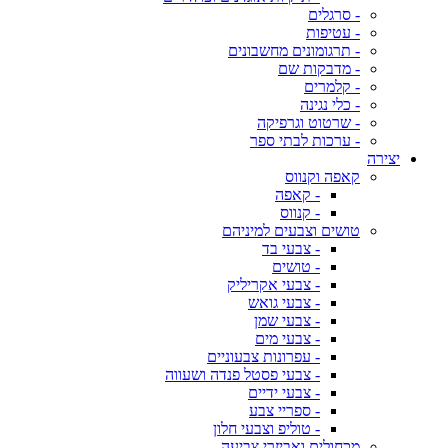
- סרגלים
- עטיפות
- תרגומונים מחשבונים
- מדבקות שם
- קלמרים
- כלי נגינה
- שרטוט וגרפיקה
- ערכות לבתי ספר
יצירה
קאפה וקנווס
- קאפה
- קנווס
טושים וצבעים למיניהם
- צבעי בד
- טושים
- צבעי אקריליק
- צבעי גואש
- צבעי שמן
- צבעי מים
- עפרונות צבעוניים
- צבעי פסטל פנדה ושעווה
- צבעי ידיים
- ספריי צבע
- טוליפ וצבעי חלון
מכחולים ואביזרי צביעה