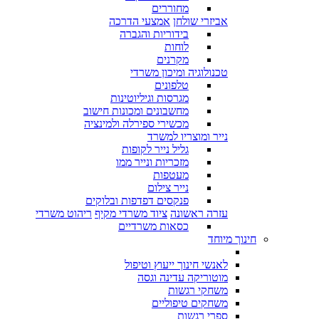
מחוררים
אביזרי שולחן
אמצעי הדרכה
בידוריות והגברה
לוחות
מקרנים
טכנולוגיה ומיכון משרדי
טלפונים
מגרסות וגיליוטינות
מחשבונים ומכונות חישוב
מכשירי ספירלה ולמינציה
נייר ומוצריו למשרד
גליל נייר לקופות
מזכריות ונייר ממו
מעטפות
נייר צילום
פנקסים דפדפות ובלוקים
עזרה ראשונה
ציוד משרדי מקיף
ריהוט משרדי
כסאות משרדיים
חינוך מיוחד
לאנשי חינוך ייעוץ וטיפול
מוטוריקה עדינה וגסה
משחקי רגשות
משחקים טיפוליים
ספרי רגשות