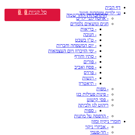
דף הבית
סל קניות
0
0
גני ילדים ומוסדות חינוך
התחברות \ הרשמה
- אחסון לגני ילדים
חגים ונושאים נלמדים
- בריאות
- חנוכה
- ט"ו בשבט
- יום המשפחה וחברות
- ימי הזיכרון ויום העצמאות
- סתיו וחורף
- פורים
- פסח ואביב
- פרדס
- רגשות
- תיאטרון
- מפות
- פינות פעילות בגן
- פסי קישוט
ריהוט לגן ולכיתה
- ספות
- הדפסה על מתנות
חומרי ניקיון ומזון
- אביזרי ניקוי
- חד-פעמי