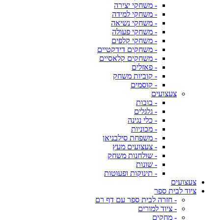
- משחקי יצירה
- משחקי למידה
- משחקי נשיאה
- משחקי פעולה
- משחקי קלפים
- משחקים דידקטיים
- משחקים קלאסיים
- פאזלים
- קוביות משחק
- קוסמים
צעצועים
- בובות
- גלגלים
- כלי נגינה
- מכוניות
- משפחת סילבניאן
- צעצועים מעץ
- שולחנות משחק
- שונות
- תינוקות ופעוטות
צעצועים
ציוד לבית ספר
- חזרה לבית ספר עם דף רם
- ציוד למורים
- מחקים