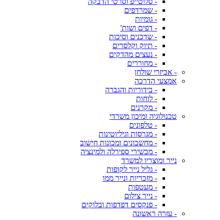
- סלוטייפ וסרטי הדבקה
- שמרדפים
- גומיות
- דפים ושות'
- שדכנים וסיכות
- תיוק וקלסרים
- נעצים מהדקים
- מחוררים
- אביזרי שולחן
אמצעי הדרכה
- בידוריות והגברה
- לוחות
- מקרנים
טכנולוגיה ומיכון משרדי
- טלפונים
- מגרסות וגיליוטינות
- מחשבונים ומכונות חישוב
- מכשירי ספירלה ולמינציה
נייר ומוצריו למשרד
- גליל נייר לקופות
- מזכריות ונייר ממו
- מעטפות
- נייר צילום
- פנקסים דפדפות ובלוקים
- עזרה ראשונה