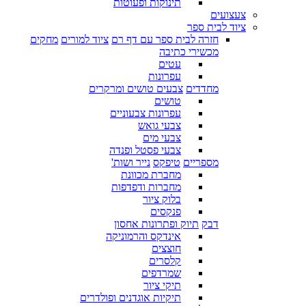
תינוקות ופעוטות
צעצועים
ציוד לבית ספר
חזרה לבית ספר עם דף רם
ציוד למורים
מחקים
מכשירי כתיבה
עטים
עפרונות
מחדדים
צבעים טושים ומרקרים
טושים
עפרונות צבעוניים
צבעי גואש
צבעי מים
צבעי פסטל ופנדה
מספריים
טיפקס
נייר ושות'
מחברת מכוונת
מחברות ודפדפות
בלוק ציור
פנקסים
דבק
תיוק ופתרונות אחסון
אינדקס והרמוניקה
חוצצים
קלסרים
שמרדפים
תיקי ציור
תיקיות אוגדנים ופולדרים