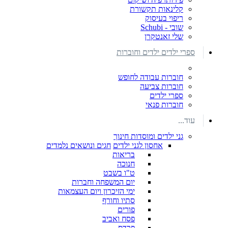
קלינאות תקשורת
ריפוי בעיסוק
שובי - Schubi
שלי זאנטקרן
ספרי ילדים ילדים וחוברות
חוברות עבודה לחופש
חוברות צביעה
ספרי ילדים
חוברות פנאי
עוד...
גני ילדים ומוסדות חינוך
אחסון לגני ילדים
חגים ונושאים נלמדים
בריאות
חנוכה
ט"ו בשבט
יום המשפחה וחברות
ימי הזיכרון ויום העצמאות
סתיו וחורף
פורים
פסח ואביב
פרדס