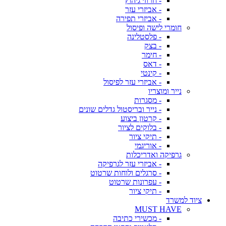
- חרוזי גיהוץ
- אביזרי עזר
- אביזרי תפירה
חומרי לישה ופיסול
- פלסטלינה
- בצק
- חימר
- דאס
- קינטי
- אביזרי עזר לפיסול
נייר ומוצריו
- מסגרות
- נייר ובריסטול גדלים שונים
- קרטון ביצוע
- בלוקים לציור
- תיקי ציור
- אוריגמי
גרפיקה ואדריכלות
- אביזרי עזר לגרפיקה
- סרגלים ולוחות שרטוט
- עפרונות שרטוט
- תיקי ציור
ציוד למשרד
MUST HAVE
- מכשירי כתיבה