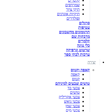
קלסרים
שמרדפים
תיקי ציור
תיקיות אוגדנים
ופולדרים
סרגלים
עטיפות
תרגומונים מחשבונים
מדבקות שם
קלמרים
כלי נגינה
שרטוט וגרפיקה
ערכות לבתי ספר
יצירה
קאפה וקנווס
קאפה
קנווס
טושים וצבעים למיניהם
צבעי בד
טושים
צבעי אקריליק
צבעי גואש
צבעי שמן
צבעי מים