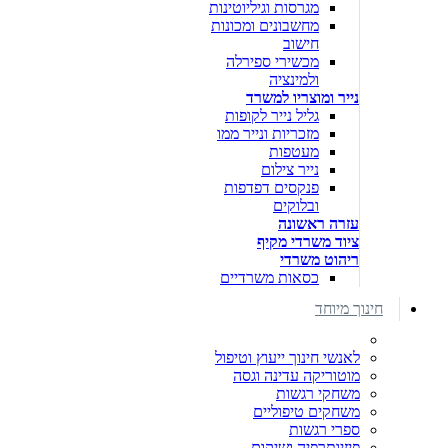
מגרסות וגיליוטינות
מחשבונים ומכונות
חישוב
מכשירי ספירלה
ולמינציה
נייר ומוצריו למשרד
גליל נייר לקופות
מזכריות ונייר ממו
מעטפות
נייר צילום
פנקסים דפדפות
ובלוקים
עזרה ראשונה
ציוד משרדי מקיף
ריהוט משרדי
כסאות משרדיים
חינוך מיוחד
לאנשי חינוך ייעוץ וטיפול
מוטוריקה עדינה וגסה
משחקי רגשות
משחקים טיפוליים
ספרי רגשות
פיזיותרפיה ושיקום