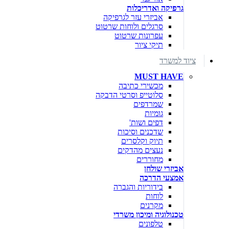
גרפיקה ואדריכלות
אביזרי עזר לגרפיקה
סרגלים ולוחות שרטוט
עפרונות שרטוט
תיקי ציור
ציוד למשרד
MUST HAVE
מכשירי כתיבה
סלוטייפ וסרטי הדבקה
שמרדפים
גומיות
דפים ושות'
שדכנים וסיכות
תיוק וקלסרים
נעצים מהדקים
מחוררים
אביזרי שולחן
אמצעי הדרכה
בידוריות והגברה
לוחות
מקרנים
טכנולוגיה ומיכון משרדי
טלפונים