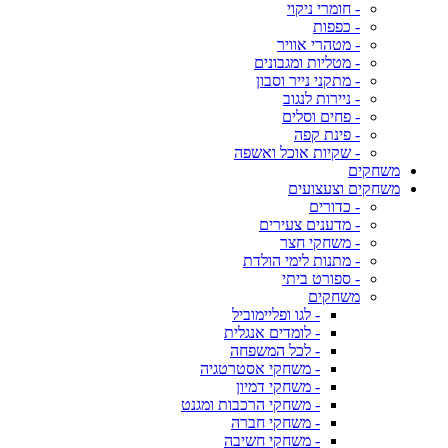
- חומרי ניקוי
- כפפות
- מטהרי אוויר
- מטליות ומגבונים
- מתקני נייר וסבון
- ניירות לנגוב
- פחים וסלים
- פינת קפה
- שקיות אוכל ואשפה
משחקים
משחקים וצעצועים
- כדורים
- מדענים צעירים
- משחקי חצר
- מתנות לימי הולדת
- ספורט ביתי
משחקים
- לגו ופליימוביל
- לומדים אנגלית
- לכל המשפחה
- משחקי אסטרטגיה
- משחקי דמיון
- משחקי הרכבות ומגנט
- משחקי חברה
- משחקי חשיבה