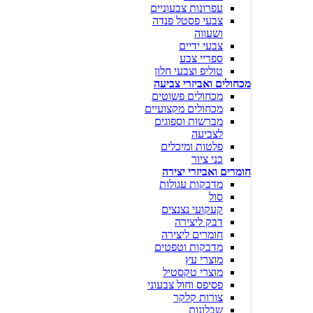
עפרונות צבעוניים
צבעי פסטל פנדה
ושעווה
צבעי ידיים
ספריי צבע
טוליפ וצבעי חלון
מכחולים ואביזרי צביעה
מכחולים פשוטים
מכחולים מקצועיים
מברשות וספוגים
לצביעה
פלטות ומיכלים
כני ציור
חומרים ואביזרי יצירה
מדבקות עגולות
סול
קעקועי נצנצים
דבק ליצירה
חומרים ליצירה
מדבקות וטפטים
מוצרי עץ
מוצרי טקסטיל
פסיפס וחול צבעוני
צורות קלקר
שבלונות