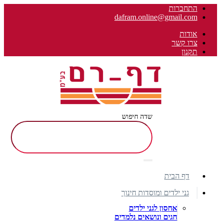
התחברות
dafram.online@gmail.com
אודות
צרו קשר
תקנון
שדה חיפוש
דף הבית
גני ילדים ומוסדות חינוך
אחסון לגני ילדים
חגים ונושאים נלמדים