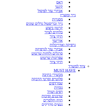
דאס
קינטי
אביזרי עזר לפיסול
נייר ומוצריו
מסגרות
נייר ובריסטול גדלים שונים
קרטון ביצוע
בלוקים לציור
תיקי ציור
אוריגמי
גרפיקה ואדריכלות
אביזרי עזר לגרפיקה
סרגלים ולוחות שרטוט
עפרונות שרטוט
תיקי ציור
ציוד למשרד
MUST HAVE
מכשירי כתיבה
סלוטייפ וסרטי הדבקה
שמרדפים
גומיות
דפים ושות'
שדכנים וסיכות
תיוק וקלסרים
נעצים מהדקים