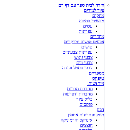
חזרה לבית ספר עם דף רם
ציוד למורים
מחקים
מכשירי כתיבה
עטים
עפרונות
מחדדים
צבעים טושים ומרקרים
טושים
עפרונות צבעוניים
צבעי גואש
צבעי מים
צבעי פסטל ופנדה
מספריים
טיפקס
נייר ושות'
מחברת מכוונת
מחברות ודפדפות
בלוק ציור
פנקסים
דבק
תיוק ופתרונות אחסון
אינדקס והרמוניקה
חוצצים