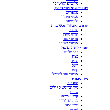
סלוטייפ וסרטי בד
מספריים ואביזרי חיתוך
מספריים
סכיני חיתוך
גליוטינות
חרוזים ואביזרי תכשיטנות
חרוזים
חרוזי גיהוץ
אביזרי עזר
אביזרי תפירה
חומרי לישה ופיסול
פלסטלינה
בצק
חימר
דאס
קינטי
אביזרי עזר לפיסול
נייר ומוצריו
מסגרות
נייר ובריסטול גדלים
שונים
קרטון ביצוע
בלוקים לציור
תיקי ציור
אוריגמי