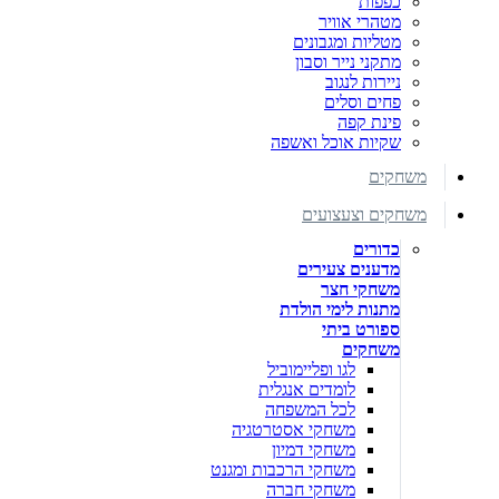
כפפות
מטהרי אוויר
מטליות ומגבונים
מתקני נייר וסבון
ניירות לנגוב
פחים וסלים
פינת קפה
שקיות אוכל ואשפה
משחקים
משחקים וצעצועים
כדורים
מדענים צעירים
משחקי חצר
מתנות לימי הולדת
ספורט ביתי
משחקים
לגו ופליימוביל
לומדים אנגלית
לכל המשפחה
משחקי אסטרטגיה
משחקי דמיון
משחקי הרכבות ומגנט
משחקי חברה