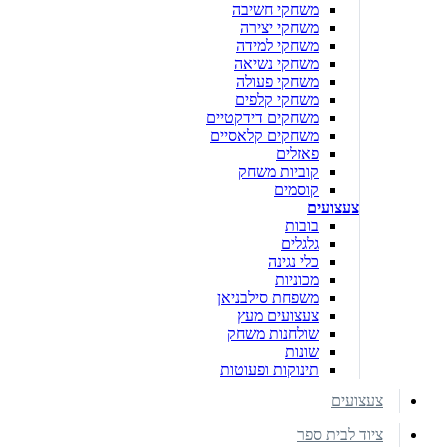
משחקי חשיבה
משחקי יצירה
משחקי למידה
משחקי נשיאה
משחקי פעולה
משחקי קלפים
משחקים דידקטיים
משחקים קלאסיים
פאזלים
קוביות משחק
קוסמים
צעצועים
בובות
גלגלים
כלי נגינה
מכוניות
משפחת סילבניאן
צעצועים מעץ
שולחנות משחק
שונות
תינוקות ופעוטות
צעצועים
ציוד לבית ספר