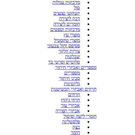
מדבקות עגולות
סול
קעקועי נצנצים
דבק ליצירה
חומרים ליצירה
מדבקות וטפטים
מוצרי עץ
מוצרי טקסטיל
פסיפס וחול צבעוני
צורות קלקר
שבלונות
סלוטייפ וסרטי בד
מספריים ואביזרי חיתוך
מספריים
סכיני חיתוך
גליוטינות
חרוזים ואביזרי תכשיטנות
חרוזים
חרוזי גיהוץ
אביזרי עזר
אביזרי תפירה
חומרי לישה ופיסול
פלסטלינה
בצק
חימר