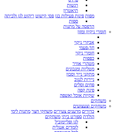
רגשות
תיאטרון
מפות
פינות פעילות בגן
פסי קישוט
ריהוט לגן ולכיתה
ספות
הדפסה על מתנות
חומרי ניקיון ומזון
אביזרי ניקוי
חד-פעמי
חומרי ניקוי
כפפות
מטהרי אוויר
מטליות ומגבונים
מתקני נייר וסבון
ניירות לנגוב
פחים וסלים
פינת קפה
שקיות אוכל ואשפה
משחקים
משחקים וצעצועים
כדורים
מדענים צעירים
משחקי חצר
מתנות לימי
הולדת
ספורט ביתי
משחקים
לגו ופליימוביל
לומדים אנגלית