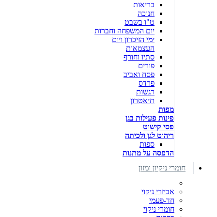
בריאות
חנוכה
ט"ו בשבט
יום המשפחה וחברות
ימי הזיכרון ויום
העצמאות
סתיו וחורף
פורים
פסח ואביב
פרדס
רגשות
תיאטרון
מפות
פינות פעילות בגן
פסי קישוט
ריהוט לגן ולכיתה
ספות
הדפסה על מתנות
חומרי ניקיון ומזון
אביזרי ניקוי
חד-פעמי
חומרי ניקוי