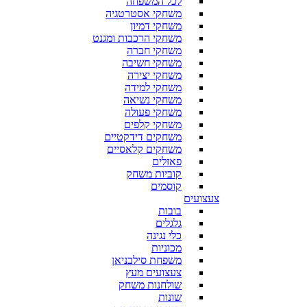
לכל המשפחה
משחקי אסטרטגיה
משחקי דמיון
משחקי הרכבות ומגנט
משחקי חברה
משחקי חשיבה
משחקי יצירה
משחקי למידה
משחקי נשיאה
משחקי פעולה
משחקי קלפים
משחקים דידקטיים
משחקים קלאסיים
פאזלים
קוביות משחק
קוסמים
צעצועים
בובות
גלגלים
כלי נגינה
מכוניות
משפחת סילבניאן
צעצועים מעץ
שולחנות משחק
שונות