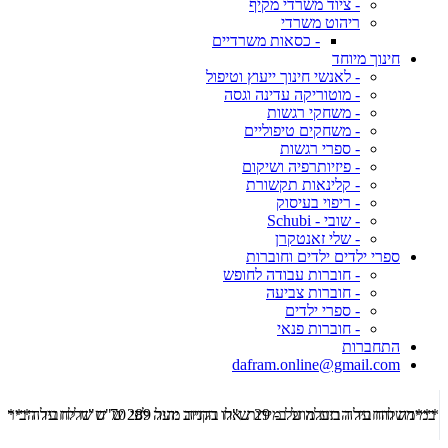
- ציוד משרדי מקיף
ריהוט משרדי
- כסאות משרדיים
חינוך מיוחד
- לאנשי חינוך ייעוץ וטיפול
- מוטוריקה עדינה וגסה
- משחקי רגשות
- משחקים טיפוליים
- ספרי רגשות
- פיזיותרפיה ושיקום
- קלינאות תקשורת
- ריפוי בעיסוק
- שובי - Schubi
- שלי זאנטקרן
ספרי ילדים ילדים וחוברות
- חוברות עבודה לחופש
- חוברות צביעה
- ספרי ילדים
- חוברות פנאי
התחברות
dafram.online@gmail.com
***משלוח עד הבית מוזל ב- 29 ש"ח בקניה מעל 289 ש"ח שליח עד הבית ***
***מש