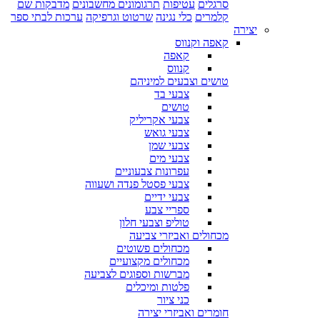
סרגלים
עטיפות
תרגומונים מחשבונים
מדבקות שם
קלמרים
כלי נגינה
שרטוט וגרפיקה
ערכות לבתי ספר
יצירה
קאפה וקנווס
קאפה
קנווס
טושים וצבעים למיניהם
צבעי בד
טושים
צבעי אקריליק
צבעי גואש
צבעי שמן
צבעי מים
עפרונות צבעוניים
צבעי פסטל פנדה ושעווה
צבעי ידיים
ספריי צבע
טוליפ וצבעי חלון
מכחולים ואביזרי צביעה
מכחולים פשוטים
מכחולים מקצועיים
מברשות וספוגים לצביעה
פלטות ומיכלים
כני ציור
חומרים ואביזרי יצירה