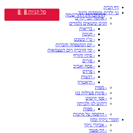
דף הבית
סל קניות
0
0
גני ילדים ומוסדות חינוך
התחברות \ הרשמה
- אחסון לגני ילדים
חגים ונושאים נלמדים
- בריאות
- חנוכה
- ט"ו בשבט
- יום המשפחה וחברות
- ימי הזיכרון ויום העצמאות
- סתיו וחורף
- פורים
- פסח ואביב
- פרדס
- רגשות
- תיאטרון
- מפות
- פינות פעילות בגן
- פסי קישוט
ריהוט לגן ולכיתה
- ספות
- הדפסה על מתנות
חומרי ניקיון ומזון
- אביזרי ניקוי
- חד-פעמי