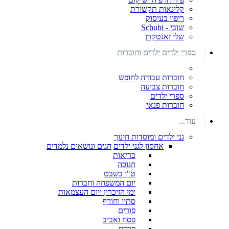
קלינאות תקשורת
ריפוי בעיסוק
שובי - Schubi
שלי זאנטקרן
ספרי ילדים ילדים וחוברות
חוברות עבודה לחופש
חוברות צביעה
ספרי ילדים
חוברות פנאי
עוד...
גני ילדים ומוסדות חינוך
אחסון לגני ילדים
חגים ונושאים נלמדים
בריאות
חנוכה
ט"ו בשבט
יום המשפחה וחברות
ימי הזיכרון ויום העצמאות
סתיו וחורף
פורים
פסח ואביב
פרדס