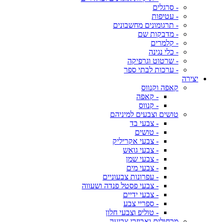
- סרגלים
- עטיפות
- תרגומונים מחשבונים
- מדבקות שם
- קלמרים
- כלי נגינה
- שרטוט וגרפיקה
- ערכות לבתי ספר
יצירה
קאפה וקנווס
- קאפה
- קנווס
טושים וצבעים למיניהם
- צבעי בד
- טושים
- צבעי אקריליק
- צבעי גואש
- צבעי שמן
- צבעי מים
- עפרונות צבעוניים
- צבעי פסטל פנדה ושעווה
- צבעי ידיים
- ספריי צבע
- טוליפ וצבעי חלון
מכחולים ואביזרי צביעה