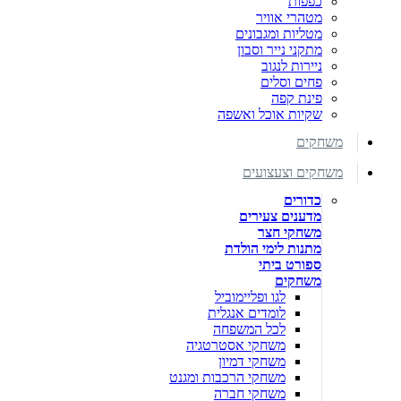
כפפות
מטהרי אוויר
מטליות ומגבונים
מתקני נייר וסבון
ניירות לנגוב
פחים וסלים
פינת קפה
שקיות אוכל ואשפה
משחקים
משחקים וצעצועים
כדורים
מדענים צעירים
משחקי חצר
מתנות לימי הולדת
ספורט ביתי
משחקים
לגו ופליימוביל
לומדים אנגלית
לכל המשפחה
משחקי אסטרטגיה
משחקי דמיון
משחקי הרכבות ומגנט
משחקי חברה