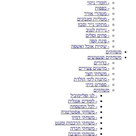
- חומרי ניקוי
- כפפות
- מטהרי אוויר
- מטליות ומגבונים
- מתקני נייר וסבון
- ניירות לנגוב
- פחים וסלים
- פינת קפה
- שקיות אוכל ואשפה
משחקים
משחקים וצעצועים
- כדורים
- מדענים צעירים
- משחקי חצר
- מתנות לימי הולדת
- ספורט ביתי
משחקים
- לגו ופליימוביל
- לומדים אנגלית
- לכל המשפחה
- משחקי אסטרטגיה
- משחקי דמיון
- משחקי הרכבות ומגנט
- משחקי חברה
- משחקי חשיבה