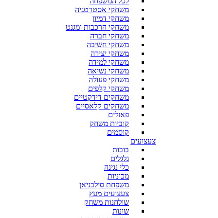
לכל המשפחה
משחקי אסטרטגיה
משחקי דמיון
משחקי הרכבות ומגנט
משחקי חברה
משחקי חשיבה
משחקי יצירה
משחקי למידה
משחקי נשיאה
משחקי פעולה
משחקי קלפים
משחקים דידקטיים
משחקים קלאסיים
פאזלים
קוביות משחק
קוסמים
צעצועים
בובות
גלגלים
כלי נגינה
מכוניות
משפחת סילבניאן
צעצועים מעץ
שולחנות משחק
שונות