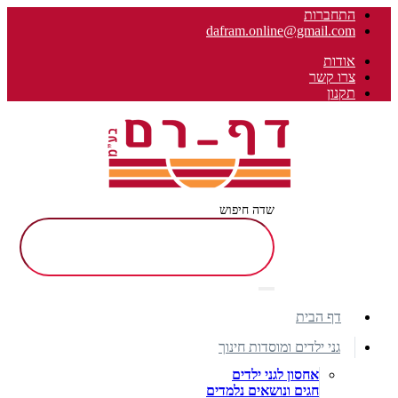
התחברות
dafram.online@gmail.com
אודות
צרו קשר
תקנון
שדה חיפוש
דף הבית
גני ילדים ומוסדות חינוך
אחסון לגני ילדים
חגים ונושאים נלמדים