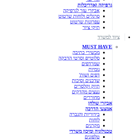
גרפיקה ואדריכלות
אביזרי עזר לגרפיקה
סרגלים ולוחות שרטוט
עפרונות שרטוט
תיקי ציור
ציוד למשרד
MUST HAVE
מכשירי כתיבה
סלוטייפ וסרטי הדבקה
שמרדפים
גומיות
דפים ושות'
שדכנים וסיכות
תיוק וקלסרים
נעצים מהדקים
מחוררים
אביזרי שולחן
אמצעי הדרכה
בידוריות והגברה
לוחות
מקרנים
טכנולוגיה ומיכון משרדי
טלפונים