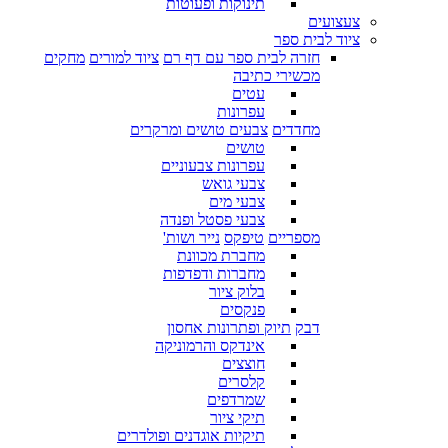
תינוקות ופעוטות
צעצועים
ציוד לבית ספר
חזרה לבית ספר עם דף רם
ציוד למורים
מחקים
מכשירי כתיבה
עטים
עפרונות
מחדדים
צבעים טושים ומרקרים
טושים
עפרונות צבעוניים
צבעי גואש
צבעי מים
צבעי פסטל ופנדה
מספריים
טיפקס
נייר ושות'
מחברת מכוונת
מחברות ודפדפות
בלוק ציור
פנקסים
דבק
תיוק ופתרונות אחסון
אינדקס והרמוניקה
חוצצים
קלסרים
שמרדפים
תיקי ציור
תיקיות אוגדנים ופולדרים