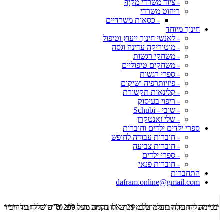
- ציוד משרדי מקיף
ריהוט משרדי
- כסאות משרדיים
חינוך מיוחד
- לאנשי חינוך ייעוץ וטיפול
- מוטוריקה עדינה וגסה
- משחקי רגשות
- משחקים טיפוליים
- ספרי רגשות
- פיזיותרפיה ושיקום
- קלינאות תקשורת
- ריפוי בעיסוק
- שובי - Schubi
- שלי זאנטקרן
ספרי ילדים ילדים וחוברות
- חוברות עבודה לחופש
- חוברות צביעה
- ספרי ילדים
- חוברות פנאי
התחברות
dafram.online@gmail.com
***משלוח עד הבית מוזל ב- 29 ש"ח בקניה מעל 289 ש"ח שליח עד הבית ***
***מש