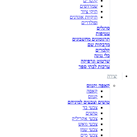
קלסרים
שמרדפים
תיקי ציור
תיקיות אוגדנים
ופולדרים
סרגלים
עטיפות
תרגומונים מחשבונים
מדבקות שם
קלמרים
כלי נגינה
שרטוט וגרפיקה
ערכות לבתי ספר
יצירה
קאפה וקנווס
קאפה
קנווס
טושים וצבעים למיניהם
צבעי בד
טושים
צבעי אקריליק
צבעי גואש
צבעי שמן
צבעי מים