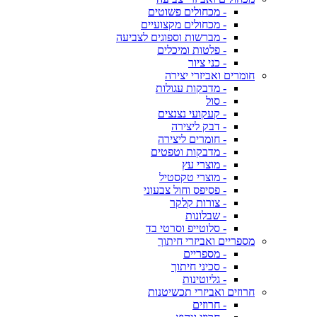
- מכחולים פשוטים
- מכחולים מקצועיים
- מברשות וספוגים לצביעה
- פלטות ומיכלים
- כני ציור
חומרים ואביזרי יצירה
- מדבקות עגולות
- סול
- קעקועי נצנצים
- דבק ליצירה
- חומרים ליצירה
- מדבקות וטפטים
- מוצרי עץ
- מוצרי טקסטיל
- פסיפס וחול צבעוני
- צורות קלקר
- שבלונות
- סלוטייפ וסרטי בד
מספריים ואביזרי חיתוך
- מספריים
- סכיני חיתוך
- גליוטינות
חרוזים ואביזרי תכשיטנות
- חרוזים