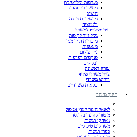
מגרסות וגיליוטינות
מחשבונים ומכונות
חישוב
מכשירי ספירלה
ולמינציה
נייר ומוצריו למשרד
גליל נייר לקופות
מזכריות ונייר ממו
מעטפות
נייר צילום
פנקסים דפדפות
ובלוקים
עזרה ראשונה
ציוד משרדי מקיף
ריהוט משרדי
כסאות משרדיים
חינוך מיוחד
לאנשי חינוך ייעוץ וטיפול
מוטוריקה עדינה וגסה
משחקי רגשות
משחקים טיפוליים
ספרי רגשות
פיזיותרפיה ושיקום