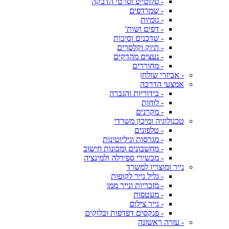
- סלוטייפ וסרטי הדבקה
- שמרדפים
- גומיות
- דפים ושות'
- שדכנים וסיכות
- תיוק וקלסרים
- נעצים מהדקים
- מחוררים
- אביזרי שולחן
אמצעי הדרכה
- בידוריות והגברה
- לוחות
- מקרנים
טכנולוגיה ומיכון משרדי
- טלפונים
- מגרסות וגיליוטינות
- מחשבונים ומכונות חישוב
- מכשירי ספירלה ולמינציה
נייר ומוצריו למשרד
- גליל נייר לקופות
- מזכריות ונייר ממו
- מעטפות
- נייר צילום
- פנקסים דפדפות ובלוקים
- עזרה ראשונה