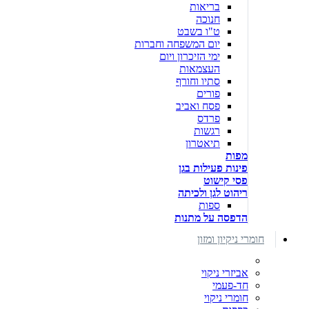
בריאות
חנוכה
ט"ו בשבט
יום המשפחה וחברות
ימי הזיכרון ויום
העצמאות
סתיו וחורף
פורים
פסח ואביב
פרדס
רגשות
תיאטרון
מפות
פינות פעילות בגן
פסי קישוט
ריהוט לגן ולכיתה
ספות
הדפסה על מתנות
חומרי ניקיון ומזון
אביזרי ניקוי
חד-פעמי
חומרי ניקוי