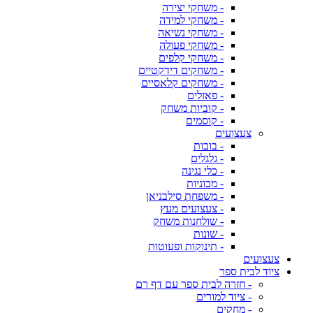
- משחקי יצירה
- משחקי למידה
- משחקי נשיאה
- משחקי פעולה
- משחקי קלפים
- משחקים דידקטיים
- משחקים קלאסיים
- פאזלים
- קוביות משחק
- קוסמים
צעצועים
- בובות
- גלגלים
- כלי נגינה
- מכוניות
- משפחת סילבניאן
- צעצועים מעץ
- שולחנות משחק
- שונות
- תינוקות ופעוטות
צעצועים
ציוד לבית ספר
- חזרה לבית ספר עם דף רם
- ציוד למורים
- מחקים