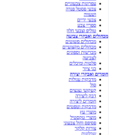
עפרונות צבעוניים
צבעי פסטל פנדה
ושעווה
צבעי ידיים
ספריי צבע
טוליפ וצבעי חלון
מכחולים ואביזרי צביעה
מכחולים פשוטים
מכחולים מקצועיים
מברשות וספוגים
לצביעה
פלטות ומיכלים
כני ציור
חומרים ואביזרי יצירה
מדבקות עגולות
סול
קעקועי נצנצים
דבק ליצירה
חומרים ליצירה
מדבקות וטפטים
מוצרי עץ
מוצרי טקסטיל
פסיפס וחול צבעוני
צורות קלקר
שבלונות