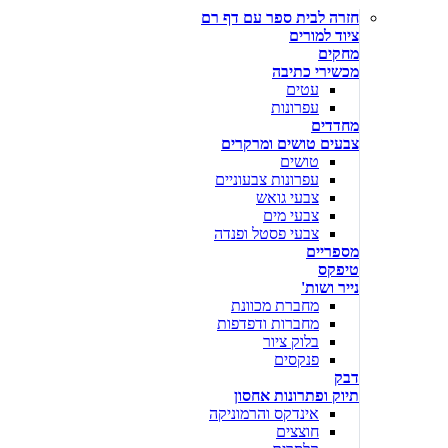
חזרה לבית ספר עם דף רם
ציוד למורים
מחקים
מכשירי כתיבה
עטים
עפרונות
מחדדים
צבעים טושים ומרקרים
טושים
עפרונות צבעוניים
צבעי גואש
צבעי מים
צבעי פסטל ופנדה
מספריים
טיפקס
נייר ושות'
מחברת מכוונת
מחברות ודפדפות
בלוק ציור
פנקסים
דבק
תיוק ופתרונות אחסון
אינדקס והרמוניקה
חוצצים