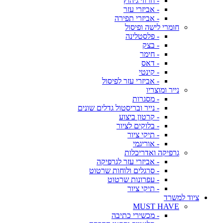
- חרוזי גיהוץ
- אביזרי עזר
- אביזרי תפירה
חומרי לישה ופיסול
- פלסטלינה
- בצק
- חימר
- דאס
- קינטי
- אביזרי עזר לפיסול
נייר ומוצריו
- מסגרות
- נייר ובריסטול גדלים שונים
- קרטון ביצוע
- בלוקים לציור
- תיקי ציור
- אוריגמי
גרפיקה ואדריכלות
- אביזרי עזר לגרפיקה
- סרגלים ולוחות שרטוט
- עפרונות שרטוט
- תיקי ציור
ציוד למשרד
MUST HAVE
- מכשירי כתיבה