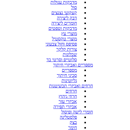
מדבקות עגולות
סול
קעקועי נצנצים
דבק ליצירה
חומרים ליצירה
מדבקות וטפטים
מוצרי עץ
מוצרי טקסטיל
פסיפס וחול צבעוני
צורות קלקר
שבלונות
סלוטייפ וסרטי בד
מספריים ואביזרי חיתוך
מספריים
סכיני חיתוך
גליוטינות
חרוזים ואביזרי תכשיטנות
חרוזים
חרוזי גיהוץ
אביזרי עזר
אביזרי תפירה
חומרי לישה ופיסול
פלסטלינה
בצק
חימר