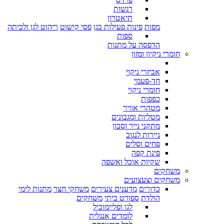
רגשות
תיאטרון
מפות
פינות פעילות בגן
פסי קישוט
ריהוט לגן ולכיתה
ספות
הדפסה על מתנות
חומרי ניקיון ומזון
אביזרי ניקוי
חד-פעמי
חומרי ניקוי
כפפות
מטהרי אוויר
מטליות ומגבונים
מתקני נייר וסבון
ניירות לנגוב
פחים וסלים
פינת קפה
שקיות אוכל ואשפה
משחקים
משחקים וצעצועים
כדורים
מדענים צעירים
משחקי חצר
מתנות לימי
הולדת
ספורט ביתי
משחקים
לגו ופליימוביל
לומדים אנגלית