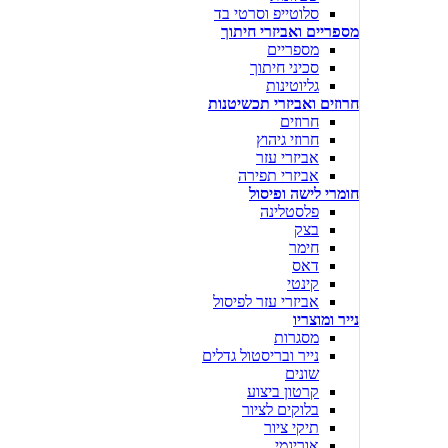
סלוטייפ וסרטי בד
מספריים ואביזרי חיתוך
מספריים
סכיני חיתוך
גליוטינות
חרוזים ואביזרי תכשיטנות
חרוזים
חרוזי גיהוץ
אביזרי עזר
אביזרי תפירה
חומרי לישה ופיסול
פלסטלינה
בצק
חימר
דאס
קינטי
אביזרי עזר לפיסול
נייר ומוצריו
מסגרות
נייר ובריסטול גדלים
שונים
קרטון ביצוע
בלוקים לציור
תיקי ציור
אוריגמי