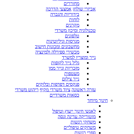
מחוררים
אביזרי שולחן
אמצעי הדרכה
בידוריות והגברה
לוחות
מקרנים
טכנולוגיה ומיכון משרדי
טלפונים
מגרסות וגיליוטינות
מחשבונים ומכונות חישוב
מכשירי ספירלה ולמינציה
נייר ומוצריו למשרד
גליל נייר לקופות
מזכריות ונייר ממו
מעטפות
נייר צילום
פנקסים דפדפות ובלוקים
עזרה ראשונה
ציוד משרדי מקיף
ריהוט משרדי
כסאות משרדיים
חינוך מיוחד
לאנשי חינוך ייעוץ וטיפול
מוטוריקה עדינה וגסה
משחקי רגשות
משחקים טיפוליים
ספרי רגשות