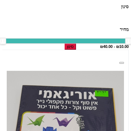
סינון
מחיר
סינון