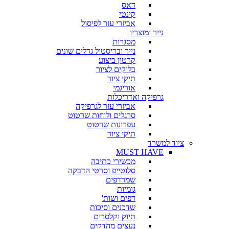
דאס
קינטי
אביזרי עזר לפיסול
נייר ומוצריו
מסגרות
נייר ובריסטול גדלים שונים
קרטון ביצוע
בלוקים לציור
תיקי ציור
אוריגמי
גרפיקה ואדריכלות
אביזרי עזר לגרפיקה
סרגלים ולוחות שרטוט
עפרונות שרטוט
תיקי ציור
ציוד למשרד
MUST HAVE
מכשירי כתיבה
סלוטייפ וסרטי הדבקה
שמרדפים
גומיות
דפים ושות'
שדכנים וסיכות
תיוק וקלסרים
נעצים מהדקים