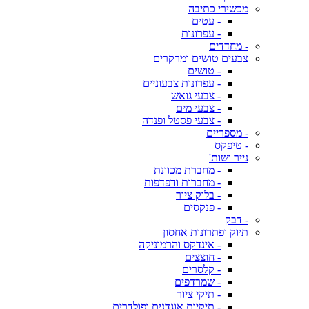
מכשירי כתיבה
- עטים
- עפרונות
- מחדדים
צבעים טושים ומרקרים
- טושים
- עפרונות צבעוניים
- צבעי גואש
- צבעי מים
- צבעי פסטל ופנדה
- מספריים
- טיפקס
נייר ושות'
- מחברת מכוונת
- מחברות ודפדפות
- בלוק ציור
- פנקסים
- דבק
תיוק ופתרונות אחסון
- אינדקס והרמוניקה
- חוצצים
- קלסרים
- שמרדפים
- תיקי ציור
- תיקיות אוגדנים ופולדרים