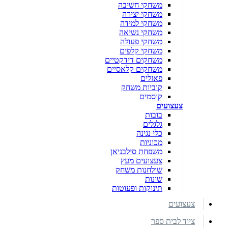
משחקי חשיבה
משחקי יצירה
משחקי למידה
משחקי נשיאה
משחקי פעולה
משחקי קלפים
משחקים דידקטיים
משחקים קלאסיים
פאזלים
קוביות משחק
קוסמים
צעצועים
בובות
גלגלים
כלי נגינה
מכוניות
משפחת סילבניאן
צעצועים מעץ
שולחנות משחק
שונות
תינוקות ופעוטות
צעצועים
ציוד לבית ספר