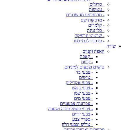
- סרגלים
- עטיפות
- תרגומונים מחשבונים
- מדבקות שם
- קלמרים
- כלי נגינה
- שרטוט וגרפיקה
- ערכות לבתי ספר
יצירה
קאפה וקנווס
- קאפה
- קנווס
טושים וצבעים למיניהם
- צבעי בד
- טושים
- צבעי אקריליק
- צבעי גואש
- צבעי שמן
- צבעי מים
- עפרונות צבעוניים
- צבעי פסטל פנדה ושעווה
- צבעי ידיים
- ספריי צבע
- טוליפ וצבעי חלון
מכחולים ואביזרי צביעה