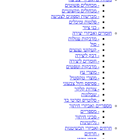
- מכחולים פשוטים
- מכחולים מקצועיים
- מברשות וספוגים לצביעה
- פלטות ומיכלים
- כני ציור
חומרים ואביזרי יצירה
- מדבקות עגולות
- סול
- קעקועי נצנצים
- דבק ליצירה
- חומרים ליצירה
- מדבקות וטפטים
- מוצרי עץ
- מוצרי טקסטיל
- פסיפס וחול צבעוני
- צורות קלקר
- שבלונות
- סלוטייפ וסרטי בד
מספריים ואביזרי חיתוך
- מספריים
- סכיני חיתוך
- גליוטינות
חרוזים ואביזרי תכשיטנות
- חרוזים