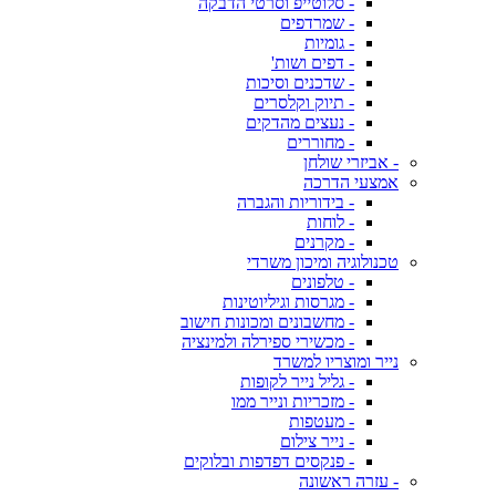
- סלוטייפ וסרטי הדבקה
- שמרדפים
- גומיות
- דפים ושות'
- שדכנים וסיכות
- תיוק וקלסרים
- נעצים מהדקים
- מחוררים
- אביזרי שולחן
אמצעי הדרכה
- בידוריות והגברה
- לוחות
- מקרנים
טכנולוגיה ומיכון משרדי
- טלפונים
- מגרסות וגיליוטינות
- מחשבונים ומכונות חישוב
- מכשירי ספירלה ולמינציה
נייר ומוצריו למשרד
- גליל נייר לקופות
- מזכריות ונייר ממו
- מעטפות
- נייר צילום
- פנקסים דפדפות ובלוקים
- עזרה ראשונה