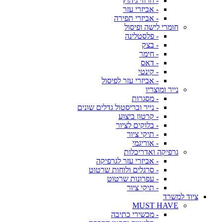
- חרוזי גיהוץ
- אביזרי עזר
- אביזרי תפירה
חומרי לישה ופיסול
- פלסטלינה
- בצק
- חימר
- דאס
- קינטי
- אביזרי עזר לפיסול
נייר ומוצריו
- מסגרות
- נייר ובריסטול גדלים שונים
- קרטון ביצוע
- בלוקים לציור
- תיקי ציור
- אוריגמי
גרפיקה ואדריכלות
- אביזרי עזר לגרפיקה
- סרגלים ולוחות שרטוט
- עפרונות שרטוט
- תיקי ציור
ציוד למשרד
MUST HAVE
- מכשירי כתיבה