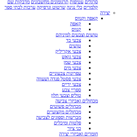
סרגלים
עטיפות
תרגומונים מחשבונים
מדבקות שם
קלמרים
כלי נגינה
שרטוט וגרפיקה
ערכות לבתי ספר
יצירה
קאפה וקנווס
קאפה
קנווס
טושים וצבעים למיניהם
צבעי בד
טושים
צבעי אקריליק
צבעי גואש
צבעי שמן
צבעי מים
עפרונות צבעוניים
צבעי פסטל פנדה ושעווה
צבעי ידיים
ספריי צבע
טוליפ וצבעי חלון
מכחולים ואביזרי צביעה
מכחולים פשוטים
מכחולים מקצועיים
מברשות וספוגים לצביעה
פלטות ומיכלים
כני ציור
חומרים ואביזרי יצירה