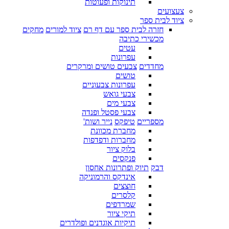
תינוקות ופעוטות
צעצועים
ציוד לבית ספר
חזרה לבית ספר עם דף רם
ציוד למורים
מחקים
מכשירי כתיבה
עטים
עפרונות
מחדדים
צבעים טושים ומרקרים
טושים
עפרונות צבעוניים
צבעי גואש
צבעי מים
צבעי פסטל ופנדה
מספריים
טיפקס
נייר ושות'
מחברת מכוונת
מחברות ודפדפות
בלוק ציור
פנקסים
דבק
תיוק ופתרונות אחסון
אינדקס והרמוניקה
חוצצים
קלסרים
שמרדפים
תיקי ציור
תיקיות אוגדנים ופולדרים