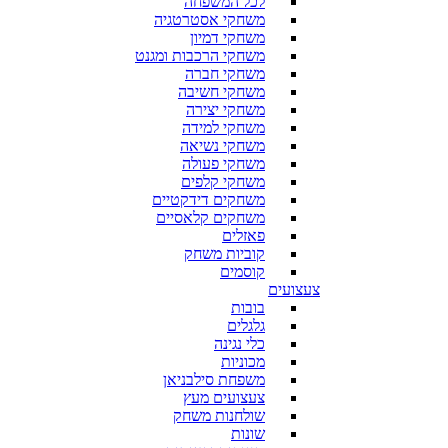
לכל המשפחה
משחקי אסטרטגיה
משחקי דמיון
משחקי הרכבות ומגנט
משחקי חברה
משחקי חשיבה
משחקי יצירה
משחקי למידה
משחקי נשיאה
משחקי פעולה
משחקי קלפים
משחקים דידקטיים
משחקים קלאסיים
פאזלים
קוביות משחק
קוסמים
צעצועים
בובות
גלגלים
כלי נגינה
מכוניות
משפחת סילבניאן
צעצועים מעץ
שולחנות משחק
שונות