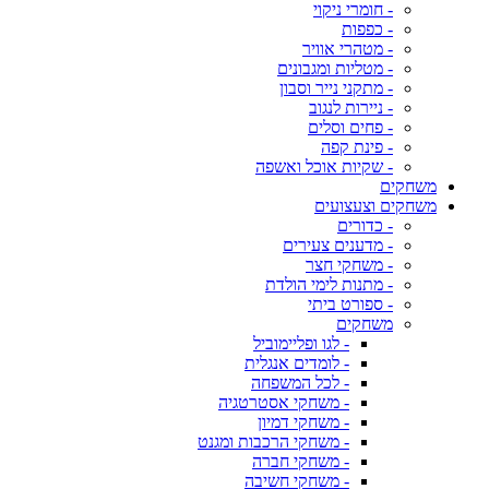
- חומרי ניקוי
- כפפות
- מטהרי אוויר
- מטליות ומגבונים
- מתקני נייר וסבון
- ניירות לנגוב
- פחים וסלים
- פינת קפה
- שקיות אוכל ואשפה
משחקים
משחקים וצעצועים
- כדורים
- מדענים צעירים
- משחקי חצר
- מתנות לימי הולדת
- ספורט ביתי
משחקים
- לגו ופליימוביל
- לומדים אנגלית
- לכל המשפחה
- משחקי אסטרטגיה
- משחקי דמיון
- משחקי הרכבות ומגנט
- משחקי חברה
- משחקי חשיבה