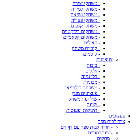
- משחקי יצירה
- משחקי למידה
- משחקי נשיאה
- משחקי פעולה
- משחקי קלפים
- משחקים דידקטיים
- משחקים קלאסיים
- פאזלים
- קוביות משחק
- קוסמים
צעצועים
- בובות
- גלגלים
- כלי נגינה
- מכוניות
- משפחת סילבניאן
- צעצועים מעץ
- שולחנות משחק
- שונות
- תינוקות ופעוטות
צעצועים
ציוד לבית ספר
- חזרה לבית ספר עם דף רם
- ציוד למורים
- מחקים