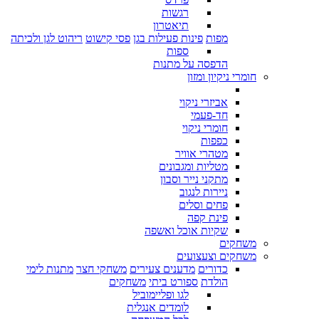
רגשות
תיאטרון
מפות
פינות פעילות בגן
פסי קישוט
ריהוט לגן ולכיתה
ספות
הדפסה על מתנות
חומרי ניקיון ומזון
אביזרי ניקוי
חד-פעמי
חומרי ניקוי
כפפות
מטהרי אוויר
מטליות ומגבונים
מתקני נייר וסבון
ניירות לנגוב
פחים וסלים
פינת קפה
שקיות אוכל ואשפה
משחקים
משחקים וצעצועים
כדורים
מדענים צעירים
משחקי חצר
מתנות לימי
הולדת
ספורט ביתי
משחקים
לגו ופליימוביל
לומדים אנגלית