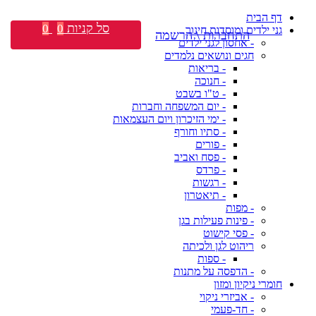
דף הבית
סל קניות
0
0
גני ילדים ומוסדות חינוך
התחברות \ הרשמה
- אחסון לגני ילדים
חגים ונושאים נלמדים
- בריאות
- חנוכה
- ט"ו בשבט
- יום המשפחה וחברות
- ימי הזיכרון ויום העצמאות
- סתיו וחורף
- פורים
- פסח ואביב
- פרדס
- רגשות
- תיאטרון
- מפות
- פינות פעילות בגן
- פסי קישוט
ריהוט לגן ולכיתה
- ספות
- הדפסה על מתנות
חומרי ניקיון ומזון
- אביזרי ניקוי
- חד-פעמי