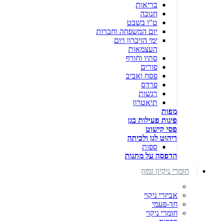
בריאות
חנוכה
ט"ו בשבט
יום המשפחה וחברות
ימי הזיכרון ויום
העצמאות
סתיו וחורף
פורים
פסח ואביב
פרדס
רגשות
תיאטרון
מפות
פינות פעילות בגן
פסי קישוט
ריהוט לגן ולכיתה
ספות
הדפסה על מתנות
חומרי ניקיון ומזון
אביזרי ניקוי
חד-פעמי
חומרי ניקוי