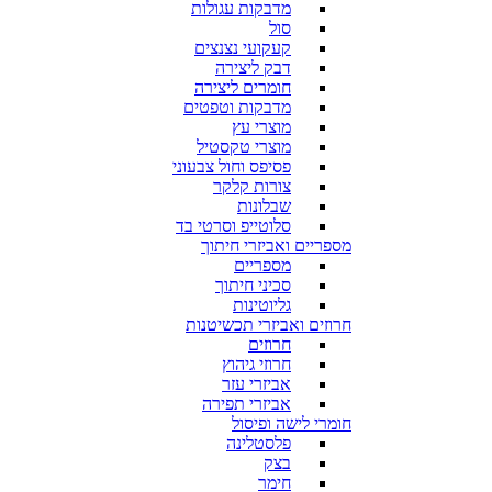
מדבקות עגולות
סול
קעקועי נצנצים
דבק ליצירה
חומרים ליצירה
מדבקות וטפטים
מוצרי עץ
מוצרי טקסטיל
פסיפס וחול צבעוני
צורות קלקר
שבלונות
סלוטייפ וסרטי בד
מספריים ואביזרי חיתוך
מספריים
סכיני חיתוך
גליוטינות
חרוזים ואביזרי תכשיטנות
חרוזים
חרוזי גיהוץ
אביזרי עזר
אביזרי תפירה
חומרי לישה ופיסול
פלסטלינה
בצק
חימר