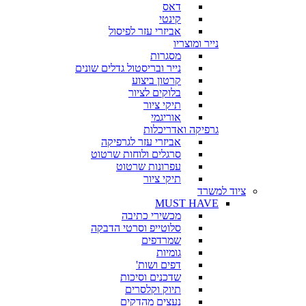
דאס
קינטי
אביזרי עזר לפיסול
נייר ומוצריו
מסגרות
נייר ובריסטול גדלים שונים
קרטון ביצוע
בלוקים לציור
תיקי ציור
אוריגמי
גרפיקה ואדריכלות
אביזרי עזר לגרפיקה
סרגלים ולוחות שרטוט
עפרונות שרטוט
תיקי ציור
ציוד למשרד
MUST HAVE
מכשירי כתיבה
סלוטייפ וסרטי הדבקה
שמרדפים
גומיות
דפים ושות'
שדכנים וסיכות
תיוק וקלסרים
נעצים מהדקים