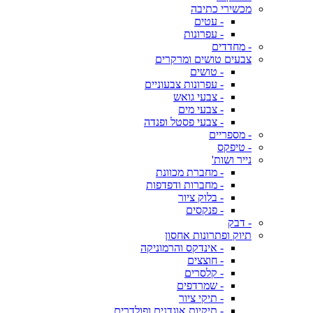
מכשירי כתיבה
- עטים
- עפרונות
- מחדדים
צבעים טושים ומרקרים
- טושים
- עפרונות צבעוניים
- צבעי גואש
- צבעי מים
- צבעי פסטל ופנדה
- מספריים
- טיפקס
נייר ושות'
- מחברת מכוונת
- מחברות ודפדפות
- בלוק ציור
- פנקסים
- דבק
תיוק ופתרונות אחסון
- אינדקס והרמוניקה
- חוצצים
- קלסרים
- שמרדפים
- תיקי ציור
- תיקיות אוגדנים ופולדרים