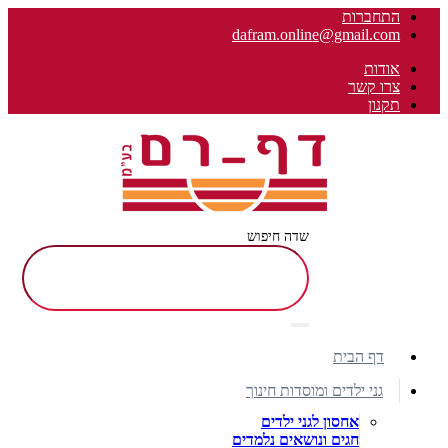
התחברות
dafram.online@gmail.com
אודות
צרו קשר
תקנון
שדה חיפוש
דף הבית
גני ילדים ומוסדות חינוך
אחסון לגני ילדים
חגים ונושאים נלמדים