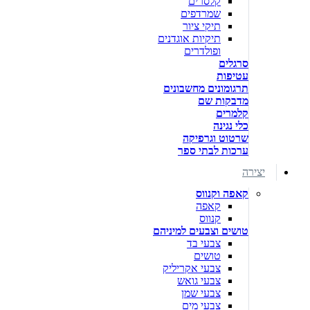
קלסרים
שמרדפים
תיקי ציור
תיקיות אוגדנים
ופולדרים
סרגלים
עטיפות
תרגומונים מחשבונים
מדבקות שם
קלמרים
כלי נגינה
שרטוט וגרפיקה
ערכות לבתי ספר
יצירה
קאפה וקנווס
קאפה
קנווס
טושים וצבעים למיניהם
צבעי בד
טושים
צבעי אקריליק
צבעי גואש
צבעי שמן
צבעי מים