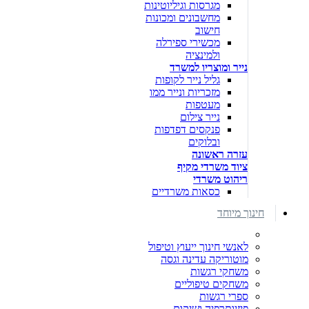
מגרסות וגיליוטינות
מחשבונים ומכונות
חישוב
מכשירי ספירלה
ולמינציה
נייר ומוצריו למשרד
גליל נייר לקופות
מזכריות ונייר ממו
מעטפות
נייר צילום
פנקסים דפדפות
ובלוקים
עזרה ראשונה
ציוד משרדי מקיף
ריהוט משרדי
כסאות משרדיים
חינוך מיוחד
לאנשי חינוך ייעוץ וטיפול
מוטוריקה עדינה וגסה
משחקי רגשות
משחקים טיפוליים
ספרי רגשות
פיזיותרפיה ושיקום