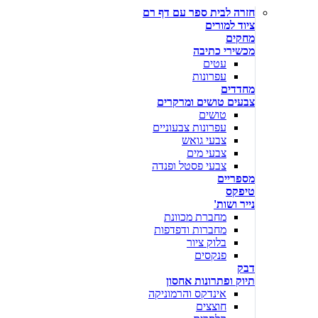
חזרה לבית ספר עם דף רם
ציוד למורים
מחקים
מכשירי כתיבה
עטים
עפרונות
מחדדים
צבעים טושים ומרקרים
טושים
עפרונות צבעוניים
צבעי גואש
צבעי מים
צבעי פסטל ופנדה
מספריים
טיפקס
נייר ושות'
מחברת מכוונת
מחברות ודפדפות
בלוק ציור
פנקסים
דבק
תיוק ופתרונות אחסון
אינדקס והרמוניקה
חוצצים