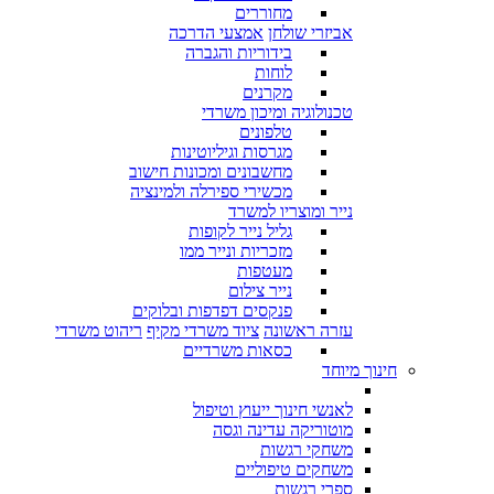
מחוררים
אביזרי שולחן
אמצעי הדרכה
בידוריות והגברה
לוחות
מקרנים
טכנולוגיה ומיכון משרדי
טלפונים
מגרסות וגיליוטינות
מחשבונים ומכונות חישוב
מכשירי ספירלה ולמינציה
נייר ומוצריו למשרד
גליל נייר לקופות
מזכריות ונייר ממו
מעטפות
נייר צילום
פנקסים דפדפות ובלוקים
עזרה ראשונה
ציוד משרדי מקיף
ריהוט משרדי
כסאות משרדיים
חינוך מיוחד
לאנשי חינוך ייעוץ וטיפול
מוטוריקה עדינה וגסה
משחקי רגשות
משחקים טיפוליים
ספרי רגשות