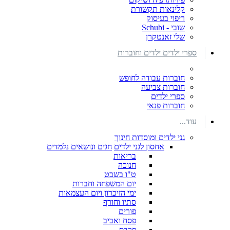
קלינאות תקשורת
ריפוי בעיסוק
שובי - Schubi
שלי זאנטקרן
ספרי ילדים ילדים וחוברות
חוברות עבודה לחופש
חוברות צביעה
ספרי ילדים
חוברות פנאי
עוד...
גני ילדים ומוסדות חינוך
אחסון לגני ילדים
חגים ונושאים נלמדים
בריאות
חנוכה
ט"ו בשבט
יום המשפחה וחברות
ימי הזיכרון ויום העצמאות
סתיו וחורף
פורים
פסח ואביב
פרדס