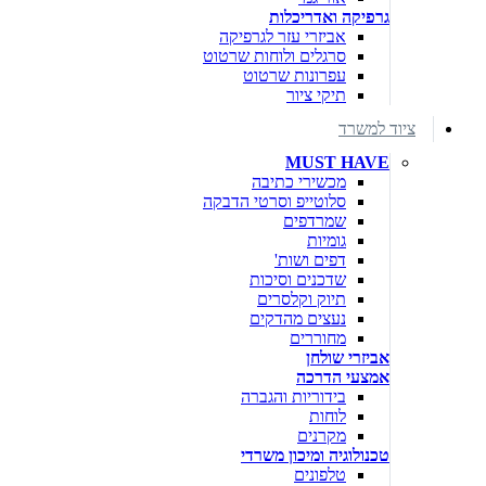
גרפיקה ואדריכלות
אביזרי עזר לגרפיקה
סרגלים ולוחות שרטוט
עפרונות שרטוט
תיקי ציור
ציוד למשרד
MUST HAVE
מכשירי כתיבה
סלוטייפ וסרטי הדבקה
שמרדפים
גומיות
דפים ושות'
שדכנים וסיכות
תיוק וקלסרים
נעצים מהדקים
מחוררים
אביזרי שולחן
אמצעי הדרכה
בידוריות והגברה
לוחות
מקרנים
טכנולוגיה ומיכון משרדי
טלפונים