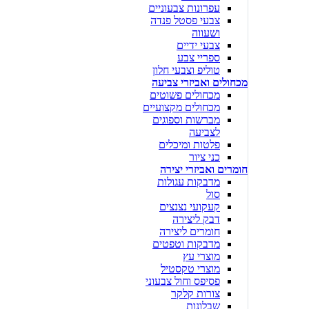
עפרונות צבעוניים
צבעי פסטל פנדה
ושעווה
צבעי ידיים
ספריי צבע
טוליפ וצבעי חלון
מכחולים ואביזרי צביעה
מכחולים פשוטים
מכחולים מקצועיים
מברשות וספוגים
לצביעה
פלטות ומיכלים
כני ציור
חומרים ואביזרי יצירה
מדבקות עגולות
סול
קעקועי נצנצים
דבק ליצירה
חומרים ליצירה
מדבקות וטפטים
מוצרי עץ
מוצרי טקסטיל
פסיפס וחול צבעוני
צורות קלקר
שבלונות