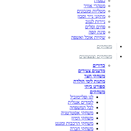
כפפות
מטהרי אוויר
מטליות ומגבונים
מתקני נייר וסבון
ניירות לנגוב
פחים וסלים
פינת קפה
שקיות אוכל ואשפה
משחקים
משחקים וצעצועים
כדורים
מדענים צעירים
משחקי חצר
מתנות לימי הולדת
ספורט ביתי
משחקים
לגו ופליימוביל
לומדים אנגלית
לכל המשפחה
משחקי אסטרטגיה
משחקי דמיון
משחקי הרכבות ומגנט
משחקי חברה