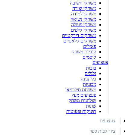
משחקי חשיבה
משחקי יצירה
משחקי למידה
משחקי נשיאה
משחקי פעולה
משחקי קלפים
משחקים דידקטיים
משחקים קלאסיים
פאזלים
קוביות משחק
קוסמים
צעצועים
בובות
גלגלים
כלי נגינה
מכוניות
משפחת סילבניאן
צעצועים מעץ
שולחנות משחק
שונות
תינוקות ופעוטות
צעצועים
ציוד לבית ספר