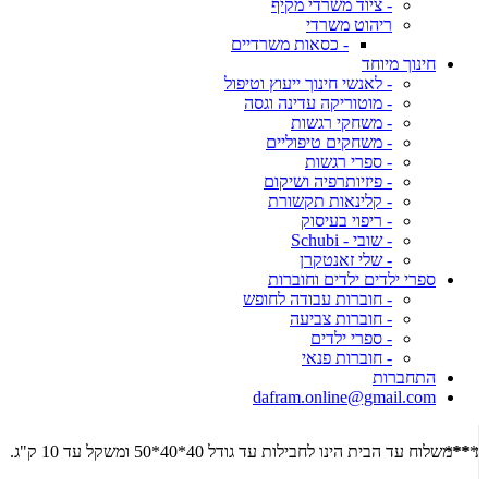
- ציוד משרדי מקיף
ריהוט משרדי
- כסאות משרדיים
חינוך מיוחד
- לאנשי חינוך ייעוץ וטיפול
- מוטוריקה עדינה וגסה
- משחקי רגשות
- משחקים טיפוליים
- ספרי רגשות
- פיזיותרפיה ושיקום
- קלינאות תקשורת
- ריפוי בעיסוק
- שובי - Schubi
- שלי זאנטקרן
ספרי ילדים ילדים וחוברות
- חוברות עבודה לחופש
- חוברות צביעה
- ספרי ילדים
- חוברות פנאי
התחברות
dafram.online@gmail.com
***משלוח עד הבית מוזל ב- 29 ש"ח בקניה מעל 289 ש"ח שליח עד הבית ***
***מש