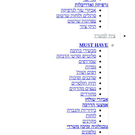
גרפיקה ואדריכלות
אביזרי עזר לגרפיקה
סרגלים ולוחות שרטוט
עפרונות שרטוט
תיקי ציור
ציוד למשרד
MUST HAVE
מכשירי כתיבה
סלוטייפ וסרטי הדבקה
שמרדפים
גומיות
דפים ושות'
שדכנים וסיכות
תיוק וקלסרים
נעצים מהדקים
מחוררים
אביזרי שולחן
אמצעי הדרכה
בידוריות והגברה
לוחות
מקרנים
טכנולוגיה ומיכון משרדי
טלפונים