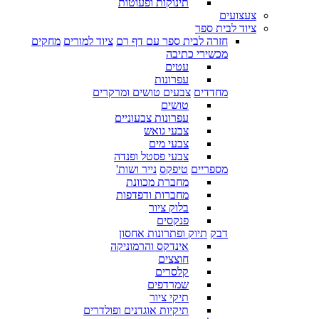
תינוקות ופעוטות
צעצועים
ציוד לבית ספר
חזרה לבית ספר עם דף רם
ציוד למורים
מחקים
מכשירי כתיבה
עטים
עפרונות
מחדדים
צבעים טושים ומרקרים
טושים
עפרונות צבעוניים
צבעי גואש
צבעי מים
צבעי פסטל ופנדה
מספריים
טיפקס
נייר ושות'
מחברת מכוונת
מחברות ודפדפות
בלוק ציור
פנקסים
דבק
תיוק ופתרונות אחסון
אינדקס והרמוניקה
חוצצים
קלסרים
שמרדפים
תיקי ציור
תיקיות אוגדנים ופולדרים