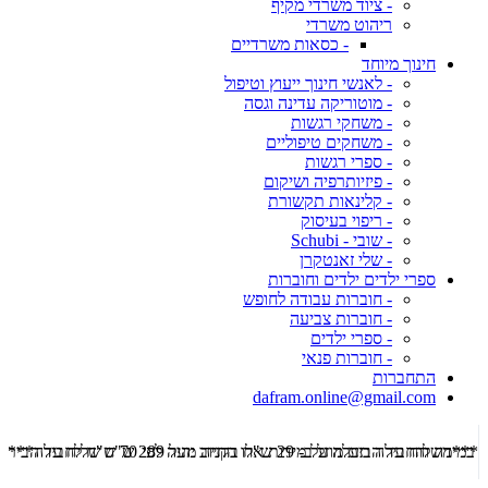
- ציוד משרדי מקיף
ריהוט משרדי
- כסאות משרדיים
חינוך מיוחד
- לאנשי חינוך ייעוץ וטיפול
- מוטוריקה עדינה וגסה
- משחקי רגשות
- משחקים טיפוליים
- ספרי רגשות
- פיזיותרפיה ושיקום
- קלינאות תקשורת
- ריפוי בעיסוק
- שובי - Schubi
- שלי זאנטקרן
ספרי ילדים ילדים וחוברות
- חוברות עבודה לחופש
- חוברות צביעה
- ספרי ילדים
- חוברות פנאי
התחברות
dafram.online@gmail.com
***משלוח עד הבית מוזל ב- 29 ש"ח בקניה מעל 289 ש"ח שליח עד הבית ***
***מש