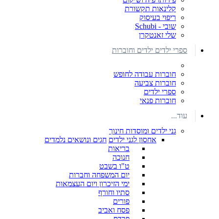
קלינאות תקשורת
ריפוי בעיסוק
שובי - Schubi
שלי זאנטקרן
ספרי ילדים ילדים וחוברות
חוברות עבודה לחופש
חוברות צביעה
ספרי ילדים
חוברות פנאי
עוד...
גני ילדים ומוסדות חינוך
אחסון לגני ילדים
חגים ונושאים נלמדים
בריאות
חנוכה
ט"ו בשבט
יום המשפחה וחברות
ימי הזיכרון ויום העצמאות
סתיו וחורף
פורים
פסח ואביב
פרדס