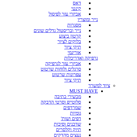
דאס
קינטי
אביזרי עזר לפיסול
נייר ומוצריו
מסגרות
נייר ובריסטול גדלים שונים
קרטון ביצוע
בלוקים לציור
תיקי ציור
אוריגמי
גרפיקה ואדריכלות
אביזרי עזר לגרפיקה
סרגלים ולוחות שרטוט
עפרונות שרטוט
תיקי ציור
ציוד למשרד
MUST HAVE
מכשירי כתיבה
סלוטייפ וסרטי הדבקה
שמרדפים
גומיות
דפים ושות'
שדכנים וסיכות
תיוק וקלסרים
נעצים מהדקים