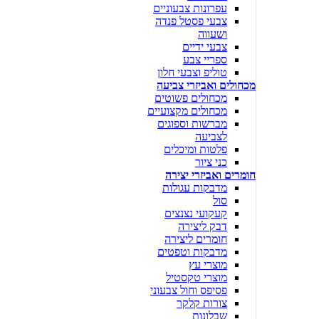
עפרונות צבעוניים
צבעי פסטל פנדה
ושעווה
צבעי ידיים
ספריי צבע
טוליפ וצבעי חלון
מכחולים ואביזרי צביעה
מכחולים פשוטים
מכחולים מקצועיים
מברשות וספוגים
לצביעה
פלטות ומיכלים
כני ציור
חומרים ואביזרי יצירה
מדבקות עגולות
סול
קעקועי נצנצים
דבק ליצירה
חומרים ליצירה
מדבקות וטפטים
מוצרי עץ
מוצרי טקסטיל
פסיפס וחול צבעוני
צורות קלקר
שבלונות