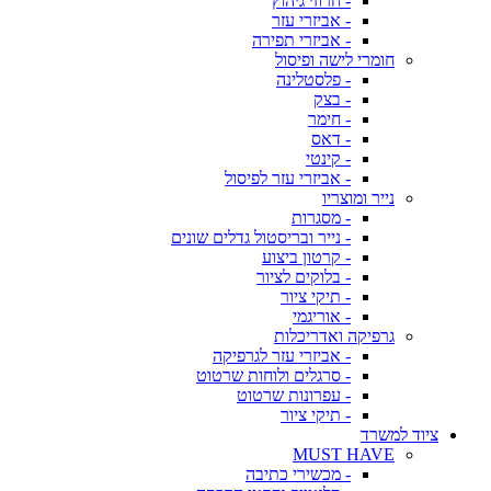
- חרוזי גיהוץ
- אביזרי עזר
- אביזרי תפירה
חומרי לישה ופיסול
- פלסטלינה
- בצק
- חימר
- דאס
- קינטי
- אביזרי עזר לפיסול
נייר ומוצריו
- מסגרות
- נייר ובריסטול גדלים שונים
- קרטון ביצוע
- בלוקים לציור
- תיקי ציור
- אוריגמי
גרפיקה ואדריכלות
- אביזרי עזר לגרפיקה
- סרגלים ולוחות שרטוט
- עפרונות שרטוט
- תיקי ציור
ציוד למשרד
MUST HAVE
- מכשירי כתיבה