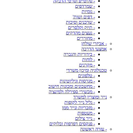
- סלוטייפ וסרטי הדבקה
- שמרדפים
- גומיות
- דפים ושות'
- שדכנים וסיכות
- תיוק וקלסרים
- נעצים מהדקים
- מחוררים
- אביזרי שולחן
אמצעי הדרכה
- בידוריות והגברה
- לוחות
- מקרנים
טכנולוגיה ומיכון משרדי
- טלפונים
- מגרסות וגיליוטינות
- מחשבונים ומכונות חישוב
- מכשירי ספירלה ולמינציה
נייר ומוצריו למשרד
- גליל נייר לקופות
- מזכריות ונייר ממו
- מעטפות
- נייר צילום
- פנקסים דפדפות ובלוקים
- עזרה ראשונה