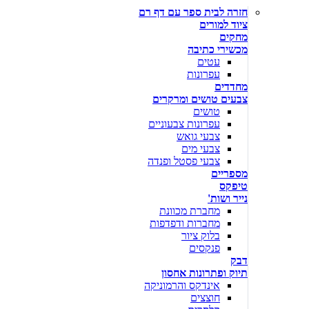
חזרה לבית ספר עם דף רם
ציוד למורים
מחקים
מכשירי כתיבה
עטים
עפרונות
מחדדים
צבעים טושים ומרקרים
טושים
עפרונות צבעוניים
צבעי גואש
צבעי מים
צבעי פסטל ופנדה
מספריים
טיפקס
נייר ושות'
מחברת מכוונת
מחברות ודפדפות
בלוק ציור
פנקסים
דבק
תיוק ופתרונות אחסון
אינדקס והרמוניקה
חוצצים