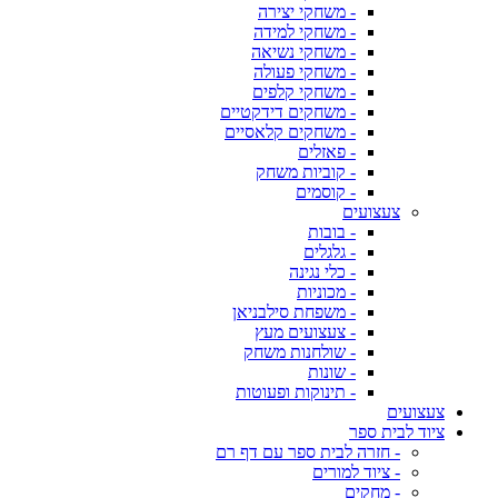
- משחקי יצירה
- משחקי למידה
- משחקי נשיאה
- משחקי פעולה
- משחקי קלפים
- משחקים דידקטיים
- משחקים קלאסיים
- פאזלים
- קוביות משחק
- קוסמים
צעצועים
- בובות
- גלגלים
- כלי נגינה
- מכוניות
- משפחת סילבניאן
- צעצועים מעץ
- שולחנות משחק
- שונות
- תינוקות ופעוטות
צעצועים
ציוד לבית ספר
- חזרה לבית ספר עם דף רם
- ציוד למורים
- מחקים