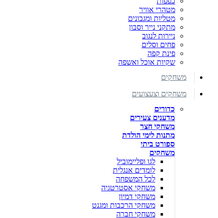
כפפות
מטהרי אוויר
מטליות ומגבונים
מתקני נייר וסבון
ניירות לנגוב
פחים וסלים
פינת קפה
שקיות אוכל ואשפה
משחקים
משחקים וצעצועים
כדורים
מדענים צעירים
משחקי חצר
מתנות לימי הולדת
ספורט ביתי
משחקים
לגו ופליימוביל
לומדים אנגלית
לכל המשפחה
משחקי אסטרטגיה
משחקי דמיון
משחקי הרכבות ומגנט
משחקי חברה