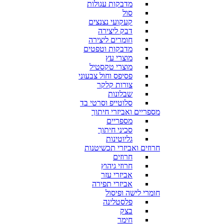
מדבקות עגולות
סול
קעקועי נצנצים
דבק ליצירה
חומרים ליצירה
מדבקות וטפטים
מוצרי עץ
מוצרי טקסטיל
פסיפס וחול צבעוני
צורות קלקר
שבלונות
סלוטייפ וסרטי בד
מספריים ואביזרי חיתוך
מספריים
סכיני חיתוך
גליוטינות
חרוזים ואביזרי תכשיטנות
חרוזים
חרוזי גיהוץ
אביזרי עזר
אביזרי תפירה
חומרי לישה ופיסול
פלסטלינה
בצק
חימר