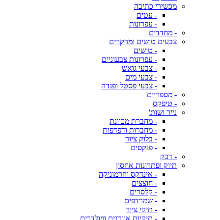
מכשירי כתיבה
- עטים
- עפרונות
- מחדדים
צבעים טושים ומרקרים
- טושים
- עפרונות צבעוניים
- צבעי גואש
- צבעי מים
- צבעי פסטל ופנדה
- מספריים
- טיפקס
נייר ושות'
- מחברת מכוונת
- מחברות ודפדפות
- בלוק ציור
- פנקסים
- דבק
תיוק ופתרונות אחסון
- אינדקס והרמוניקה
- חוצצים
- קלסרים
- שמרדפים
- תיקי ציור
- תיקיות אוגדנים ופולדרים