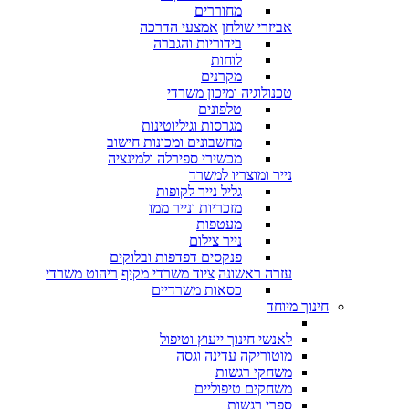
מחוררים
אביזרי שולחן
אמצעי הדרכה
בידוריות והגברה
לוחות
מקרנים
טכנולוגיה ומיכון משרדי
טלפונים
מגרסות וגיליוטינות
מחשבונים ומכונות חישוב
מכשירי ספירלה ולמינציה
נייר ומוצריו למשרד
גליל נייר לקופות
מזכריות ונייר ממו
מעטפות
נייר צילום
פנקסים דפדפות ובלוקים
עזרה ראשונה
ציוד משרדי מקיף
ריהוט משרדי
כסאות משרדיים
חינוך מיוחד
לאנשי חינוך ייעוץ וטיפול
מוטוריקה עדינה וגסה
משחקי רגשות
משחקים טיפוליים
ספרי רגשות