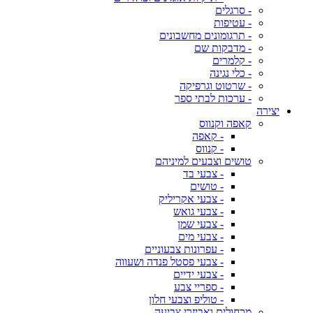
- סרגלים
- עטיפות
- תרגומונים מחשבונים
- מדבקות שם
- קלמרים
- כלי נגינה
- שרטוט וגרפיקה
- ערכות לבתי ספר
יצירה
קאפה וקנווס
- קאפה
- קנווס
טושים וצבעים למיניהם
- צבעי בד
- טושים
- צבעי אקריליק
- צבעי גואש
- צבעי שמן
- צבעי מים
- עפרונות צבעוניים
- צבעי פסטל פנדה ושעווה
- צבעי ידיים
- ספריי צבע
- טוליפ וצבעי חלון
מכחולים ואביזרי צביעה