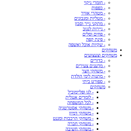
- חומרי ניקוי
- כפפות
- מטהרי אוויר
- מטליות ומגבונים
- מתקני נייר וסבון
- ניירות לנגוב
- פחים וסלים
- פינת קפה
- שקיות אוכל ואשפה
משחקים
משחקים וצעצועים
- כדורים
- מדענים צעירים
- משחקי חצר
- מתנות לימי הולדת
- ספורט ביתי
משחקים
- לגו ופליימוביל
- לומדים אנגלית
- לכל המשפחה
- משחקי אסטרטגיה
- משחקי דמיון
- משחקי הרכבות ומגנט
- משחקי חברה
- משחקי חשיבה