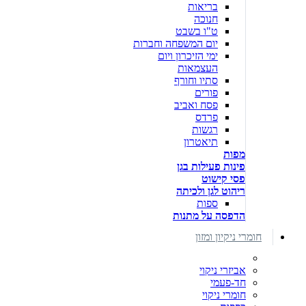
בריאות
חנוכה
ט"ו בשבט
יום המשפחה וחברות
ימי הזיכרון ויום
העצמאות
סתיו וחורף
פורים
פסח ואביב
פרדס
רגשות
תיאטרון
מפות
פינות פעילות בגן
פסי קישוט
ריהוט לגן ולכיתה
ספות
הדפסה על מתנות
חומרי ניקיון ומזון
אביזרי ניקוי
חד-פעמי
חומרי ניקוי