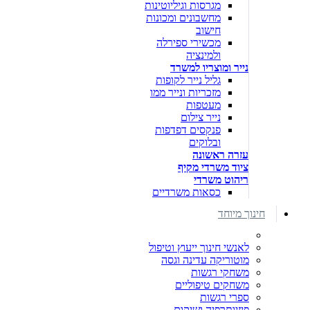
מגרסות וגיליוטינות
מחשבונים ומכונות
חישוב
מכשירי ספירלה
ולמינציה
נייר ומוצריו למשרד
גליל נייר לקופות
מזכריות ונייר ממו
מעטפות
נייר צילום
פנקסים דפדפות
ובלוקים
עזרה ראשונה
ציוד משרדי מקיף
ריהוט משרדי
כסאות משרדיים
חינוך מיוחד
לאנשי חינוך ייעוץ וטיפול
מוטוריקה עדינה וגסה
משחקי רגשות
משחקים טיפוליים
ספרי רגשות
פיזיותרפיה ושיקום