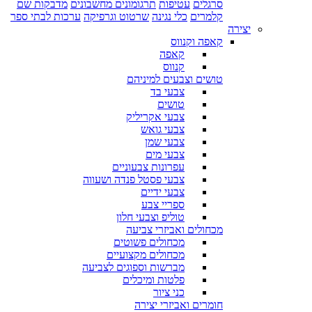
סרגלים
עטיפות
תרגומונים מחשבונים
מדבקות שם
קלמרים
כלי נגינה
שרטוט וגרפיקה
ערכות לבתי ספר
יצירה
קאפה וקנווס
קאפה
קנווס
טושים וצבעים למיניהם
צבעי בד
טושים
צבעי אקריליק
צבעי גואש
צבעי שמן
צבעי מים
עפרונות צבעוניים
צבעי פסטל פנדה ושעווה
צבעי ידיים
ספריי צבע
טוליפ וצבעי חלון
מכחולים ואביזרי צביעה
מכחולים פשוטים
מכחולים מקצועיים
מברשות וספוגים לצביעה
פלטות ומיכלים
כני ציור
חומרים ואביזרי יצירה