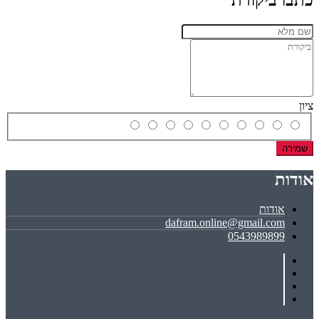
כתבו ביקורת
ציון
שמירה
אודות
אודות
dafram.online@gmail.com
0543989899