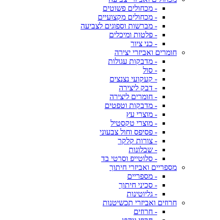
- מכחולים פשוטים
- מכחולים מקצועיים
- מברשות וספוגים לצביעה
- פלטות ומיכלים
- כני ציור
חומרים ואביזרי יצירה
- מדבקות עגולות
- סול
- קעקועי נצנצים
- דבק ליצירה
- חומרים ליצירה
- מדבקות וטפטים
- מוצרי עץ
- מוצרי טקסטיל
- פסיפס וחול צבעוני
- צורות קלקר
- שבלונות
- סלוטייפ וסרטי בד
מספריים ואביזרי חיתוך
- מספריים
- סכיני חיתוך
- גליוטינות
חרוזים ואביזרי תכשיטנות
- חרוזים