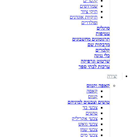
קלסרים
שמרדפים
תיקי ציור
תיקיות אוגדנים
ופולדרים
סרגלים
עטיפות
תרגומונים מחשבונים
מדבקות שם
קלמרים
כלי נגינה
שרטוט וגרפיקה
ערכות לבתי ספר
יצירה
קאפה וקנווס
קאפה
קנווס
טושים וצבעים למיניהם
צבעי בד
טושים
צבעי אקריליק
צבעי גואש
צבעי שמן
צבעי מים