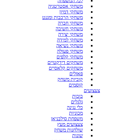
לכל המשפחה
משחקי אסטרטגיה
משחקי דמיון
משחקי הרכבות ומגנט
משחקי חברה
משחקי חשיבה
משחקי יצירה
משחקי למידה
משחקי נשיאה
משחקי פעולה
משחקי קלפים
משחקים דידקטיים
משחקים קלאסיים
פאזלים
קוביות משחק
קוסמים
צעצועים
בובות
גלגלים
כלי נגינה
מכוניות
משפחת סילבניאן
צעצועים מעץ
שולחנות משחק
שונות