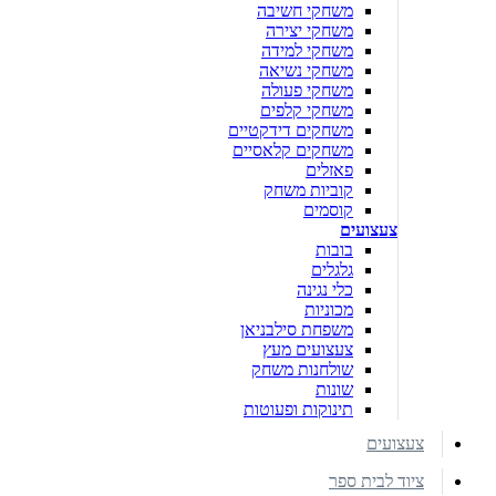
משחקי חשיבה
משחקי יצירה
משחקי למידה
משחקי נשיאה
משחקי פעולה
משחקי קלפים
משחקים דידקטיים
משחקים קלאסיים
פאזלים
קוביות משחק
קוסמים
צעצועים
בובות
גלגלים
כלי נגינה
מכוניות
משפחת סילבניאן
צעצועים מעץ
שולחנות משחק
שונות
תינוקות ופעוטות
צעצועים
ציוד לבית ספר