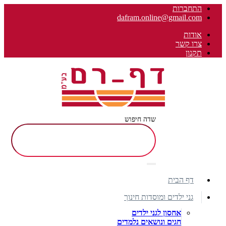
התחברות
dafram.online@gmail.com
אודות
צרו קשר
תקנון
שדה חיפוש
דף הבית
גני ילדים ומוסדות חינוך
אחסון לגני ילדים
חגים ונושאים נלמדים