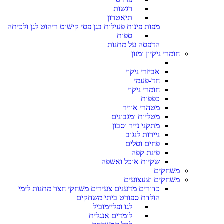
רגשות
תיאטרון
מפות
פינות פעילות בגן
פסי קישוט
ריהוט לגן ולכיתה
ספות
הדפסה על מתנות
חומרי ניקיון ומזון
אביזרי ניקוי
חד-פעמי
חומרי ניקוי
כפפות
מטהרי אוויר
מטליות ומגבונים
מתקני נייר וסבון
ניירות לנגוב
פחים וסלים
פינת קפה
שקיות אוכל ואשפה
משחקים
משחקים וצעצועים
כדורים
מדענים צעירים
משחקי חצר
מתנות לימי
הולדת
ספורט ביתי
משחקים
לגו ופליימוביל
לומדים אנגלית