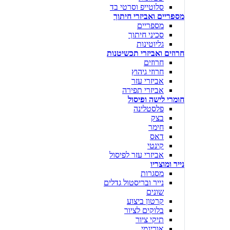
סלוטייפ וסרטי בד
מספריים ואביזרי חיתוך
מספריים
סכיני חיתוך
גליוטינות
חרוזים ואביזרי תכשיטנות
חרוזים
חרוזי גיהוץ
אביזרי עזר
אביזרי תפירה
חומרי לישה ופיסול
פלסטלינה
בצק
חימר
דאס
קינטי
אביזרי עזר לפיסול
נייר ומוצריו
מסגרות
נייר ובריסטול גדלים
שונים
קרטון ביצוע
בלוקים לציור
תיקי ציור
אוריגמי