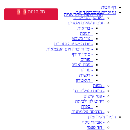
דף הבית
סל קניות
0
0
גני ילדים ומוסדות חינוך
התחברות \ הרשמה
- אחסון לגני ילדים
חגים ונושאים נלמדים
- בריאות
- חנוכה
- ט"ו בשבט
- יום המשפחה וחברות
- ימי הזיכרון ויום העצמאות
- סתיו וחורף
- פורים
- פסח ואביב
- פרדס
- רגשות
- תיאטרון
- מפות
- פינות פעילות בגן
- פסי קישוט
ריהוט לגן ולכיתה
- ספות
- הדפסה על מתנות
חומרי ניקיון ומזון
- אביזרי ניקוי
- חד-פעמי